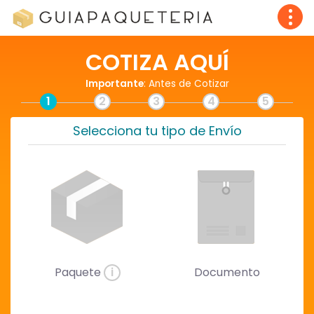
COTIZA AQUÍ
Importante
: Antes de Cotizar
1
2
3
4
5
Selecciona tu tipo de Envío
Paquete
i
Documento