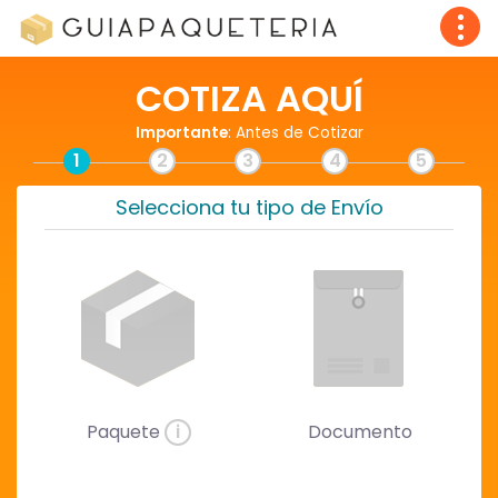
COTIZA AQUÍ
Importante
: Antes de Cotizar
1
2
3
4
5
Selecciona tu tipo de Envío
Paquete
i
Documento