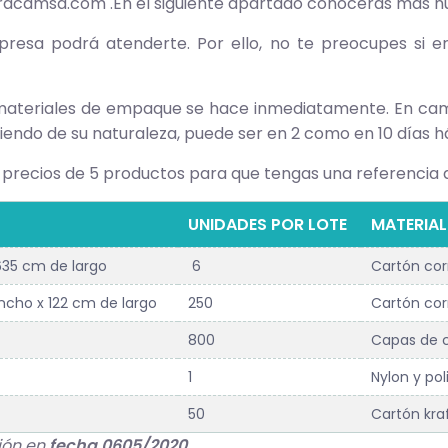
racamsa.com
.En el siguiente apartado conocerás más n
presa podrá atenderte. Por ello, no te preocupes si 
ateriales de empaque se hace inmediatamente. En camb
endo de su naturaleza, puede ser en 2 como en 10 días há
 precios de 5 productos para que tengas una referencia d
UNIDADES POR LOTE
MATERIAL
635 cm de largo
6
Cartón co
cho x 122 cm de largo
250
Cartón co
800
Capas de c
1
Nylon y pol
50
Cartón kra
ción en
fecha 0605/2020.