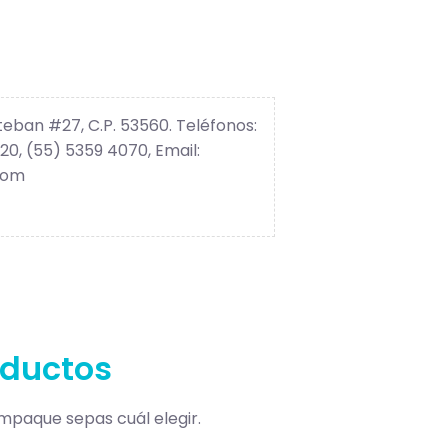
eban #27, C.P. 53560. Teléfonos:
20, (55) 5359 4070, Email:
com
oductos
paque sepas cuál elegir.