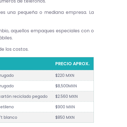
úmeros de teléfonos.
eres una pequeña o mediana empresa. La
io, aquellos empaques especiales con o
biles.
e los costos.
PRECIO APROX.
rrugado
$220 MXN
rrugado
$8,500MXN
artón reciclado pegado
$2.560 MXN
ietileno
$900 MXN
ft blanco
$850 MXN